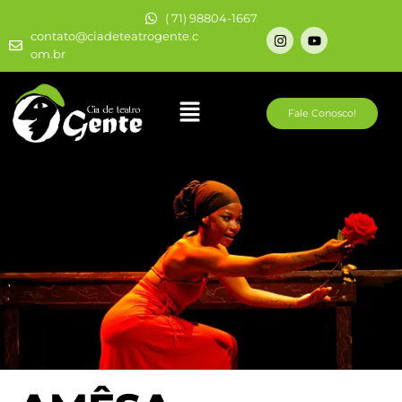
( 71) 98804-1667
contato@ciadeteatrogente.c
om.br
Fale Conosco!