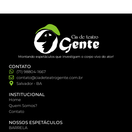
Montando espetáculos que investigam o corpo vivo do ator!
CONTATO
(71) 98804-1667
contato@ciadeteatrogente.com.br
Salvador - BA
INSTITUCIONAL
Home
Quem Somos?
Contato
NOSSOS ESPETÁCULOS
BARRELA